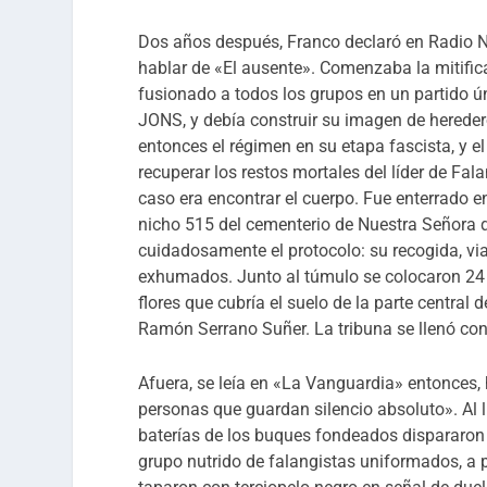
Dos años después, Franco declaró en Radio 
hablar de «El ausente». Comenzaba la mitificac
fusionado a todos los grupos en un partido ú
JONS, y debía construir su imagen de herede
entonces el régimen en su etapa fascista, y e
recuperar los restos mortales del líder de Fa
caso era encontrar el cuerpo. Fue enterrado e
nicho 515 del cementerio de Nuestra Señora d
cuidadosamente el protocolo: su recogida, viaj
exhumados. Junto al túmulo se colocaron 24 
flores que cubría el suelo de la parte central d
Ramón Serrano Suñer. La tribuna se llenó co
Afuera, se leía en «La Vanguardia» entonces
personas que guardan silencio absoluto». Al ll
baterías de los buques fondeados dispararon u
grupo nutrido de falangistas uniformados, a p