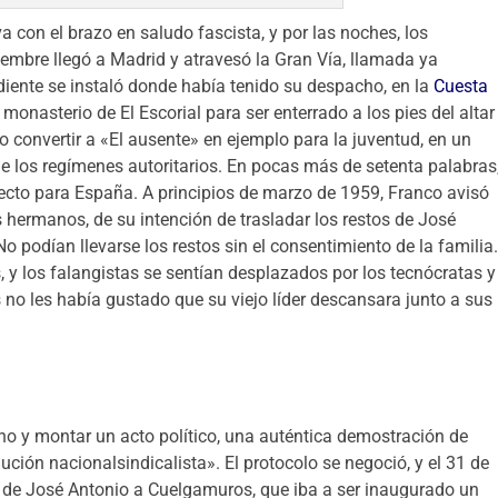
va con el brazo en saludo fascista, y por las noches, los
iembre llegó a Madrid y atravesó la Gran Vía, llamada ya
diente se instaló donde había tenido su despacho, en la
Cuesta
 monasterio de El Escorial para ser enterrado a los pies del altar
o convertir a «El ausente» en ejemplo para la juventud, en un
 los regímenes autoritarios. En pocas más de setenta palabras
ecto para España. A principios de marzo de 1959, Franco avisó
s hermanos, de su intención de trasladar los restos de José
No podían llevarse los restos sin el consentimiento de la familia
 y los falangistas se sentían desplazados por los tecnócratas y
s no les había gustado que su viejo líder descansara junto a sus
cho y montar un acto político, una auténtica demostración de
lución nacionalsindicalista». El protocolo se negoció, y el 31 de
s de José Antonio a Cuelgamuros, que iba a ser inaugurado un