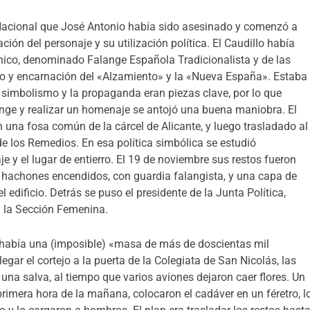
Nacional que José Antonio había sido asesinado y comenzó a
ión del personaje y su utilización política. El Caudillo había
nico, denominado Falange Española Tradicionalista y de las
ro y encarnación del «Alzamiento» y la «Nueva España». Estaba
l simbolismo y la propaganda eran piezas clave, por lo que
lange y realizar un homenaje se antojó una buena maniobra. El
n una fosa común de la cárcel de Alicante, y luego trasladado al
e los Remedios. En esa política simbólica se estudió
e y el lugar de entierro. El 19 de noviembre sus restos fueron
hachones encendidos, con guardia falangista, y una capa de
el edificio. Detrás se puso el presidente de la Junta Política,
n la Sección Femenina.
, había una (imposible) «masa de más de doscientas mil
egar el cortejo a la puerta de la Colegiata de San Nicolás, las
na salva, al tiempo que varios aviones dejaron caer flores. Un
rimera hora de la mañana, colocaron el cadáver en un féretro, l