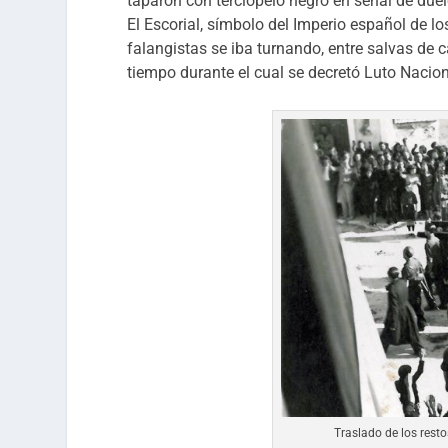
taparon con terciopelo negro en señal de duel
El Escorial, símbolo del Imperio español de los
falangistas se iba turnando, entre salvas de ca
tiempo durante el cual se decretó Luto Nacion
Traslado de los resto