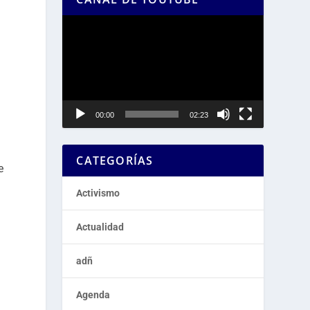
Reproductor
de
vídeo
00:00
02:23
CATEGORÍAS
e
Activismo
a
Actualidad
adñ
Agenda