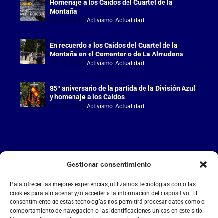
Homenaje a los Caídos del Cuartel de la
Montaña
Jul 18, 2026
|
Activismo
,
Actualidad
En recuerdo a los Caídos del Cuartel de la
Montaña en el Cementerio de La Almudena
Jul 18, 2026
|
Activismo
,
Actualidad
85º aniversario de la partida de la División Azul
y homenaje a los Caídos
Jul 15, 2026
|
Activismo
,
Actualidad
Gestionar consentimiento
LA FALANGE
Para ofrecer las mejores experiencias, utilizamos tecnologías como las
Reproductor
cookies para almacenar y/o acceder a la información del dispositivo. El
de
consentimiento de estas tecnologías nos permitirá procesar datos como el
comportamiento de navegación o las identificaciones únicas en este sitio.
vídeo