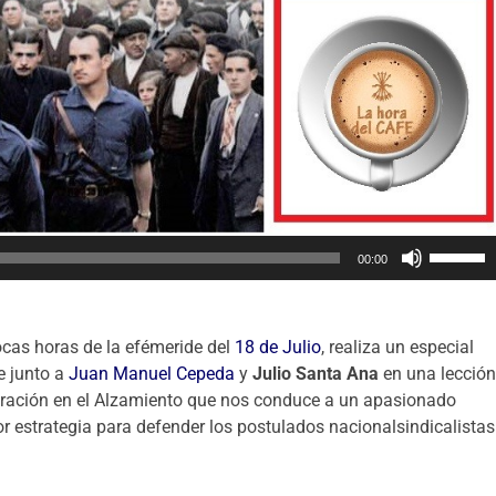
U
00:00
t
i
l
cas horas de la efémeride del
18 de Julio
, realiza un especial
i
e junto a
Juan Manuel Cepeda
y
Julio Santa Ana
en una lecció
z
egración en el Alzamiento que nos conduce a un apasionado
a
 estrategia para defender los postulados nacionalsindicalistas
l
a
s