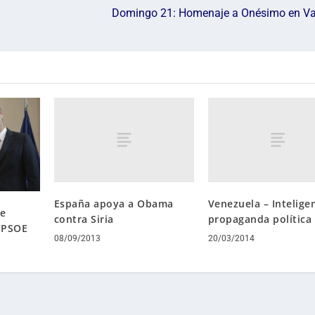
Domingo 21: Homenaje a Onésimo en Val
a
/
a
b
a
j
o
p
a
r
a
a
España apoya a Obama
Venezuela – Intelige
ue
contra Siria
propaganda política
u
l PSOE
m
08/09/2013
20/03/2014
e
n
t
a