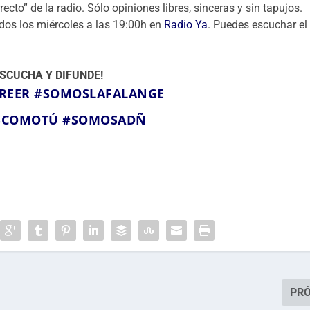
ecto” de la radio. Sólo opiniones libres, sinceras y sin tapujos.
t
odos los miércoles a las 19:00h en
Radio Ya
. Puedes escuchar el
e
c
l
ESCUCHA Y DIFUNDE!
a
REER
#SOMOSLAFALANGE
s
d
SCOMOTÚ
#SOMOSADÑ
e
f
l
e
c
h
a
a
r
r
PR
i
b