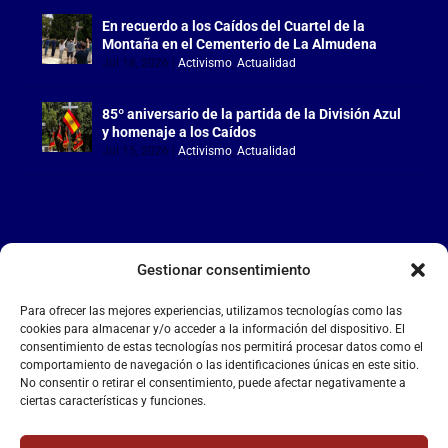
En recuerdo a los Caídos del Cuartel de la
Montaña en el Cementerio de La Almudena
Jul 18, 2026
|
Activismo
,
Actualidad
85º aniversario de la partida de la División Azul
y homenaje a los Caídos
Jul 15, 2026
|
Activismo
,
Actualidad
Gestionar consentimiento
LA FALANGE
Para ofrecer las mejores experiencias, utilizamos tecnologías como las
Reproductor
cookies para almacenar y/o acceder a la información del dispositivo. El
de
consentimiento de estas tecnologías nos permitirá procesar datos como el
comportamiento de navegación o las identificaciones únicas en este sitio.
vídeo
No consentir o retirar el consentimiento, puede afectar negativamente a
ciertas características y funciones.