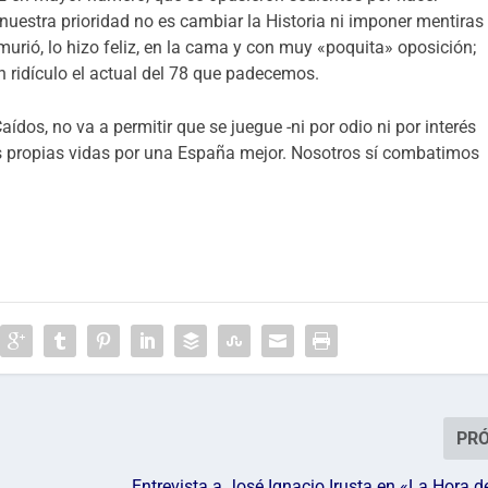
nuestra prioridad no es cambiar la Historia ni imponer mentiras
rió, lo hizo feliz, en la cama y con muy «poquita» oposición;
en ridículo el actual del 78 que padecemos.
ídos, no va a permitir que se juegue -ni por odio ni por interés
sus propias vidas por una España mejor. Nosotros sí combatimos
PR
Entrevista a José Ignacio Irusta en «La Hora d