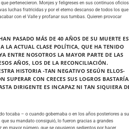
 que pertenecieron. Monjes y feligreses en sus continuos oficios
vas luchas fratricidas y por el eterno descanso de todos los que
ta acabar con el Valle y profanar sus tumbas. Quieren provocar
AN PASADO MÁS DE 40 AÑOS DE SU MUERTE ES
A LA ACTUAL CLASE POLÍTICA, QUE HA TENIDO
 YA ENTRE NOSOTROS LA MAYOR PARTE DE LAS
SOS AÑOS, LOS DE LA RECONCILIACIÓN.
ESTRA HISTORIA -TAN NEGATIVO SEGÚN ELLOS-
ON SUPERAR CON CRECES SUS LOGROS BASTARÍA
STA DIRIGENTE ES INCAPAZ NI TAN SIQUIERA D
do tocaba – o cuando gobernaba o en los años posteriores a s
s que su mandato consiguió, lo fueron gracias a grandes
ez en mayor número, que se opusieron sedientos por hacer