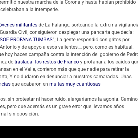
permitió nuestra marcha de la Corona y hasta habían prohibido
e celebraban a la intemperie.
jóvenes militantes
de La Falange, sorteando la extrema vigilanci
 Guardia Civil, consiguieron desplegar una pancarta que decía:
PSOE PROFANA TUMBAS
”; La gente respondió con gritos por
Antonio y de apoyo a esos valientes,… pero, como es habitual,
ue hoy hacen campaña contra la intención del gobierno de Pedr
hez de
trasladar los restos de Franco
y profanar a los caídos qu
nsan en el Valle, corrieron más que que nadie para retirar la
rta; Y no dudaron en denunciar a nuestros camaradas. Unas
ncias
que acabaron en
multas muy cuantiosas
.
, sin protestar ni hacer ruido, alargaríamos la agonía. Camino
es, pero que además es un grave error que llevamos años
mal sin oposición.