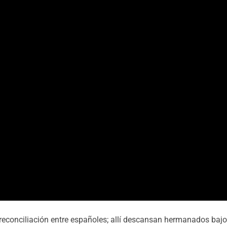
 reconciliación entre españoles; allí descansan hermanados baj