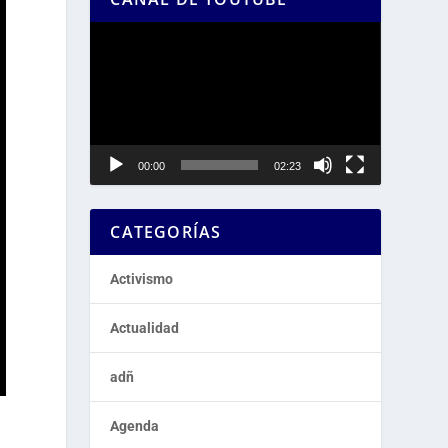
Reproductor
de
vídeo
00:00
02:23
CATEGORÍAS
Activismo
Actualidad
adñ
Agenda
o