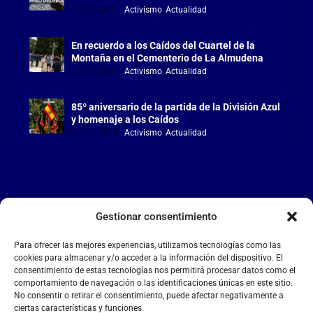
Jul 18, 2026
|
Activismo
,
Actualidad
En recuerdo a los Caídos del Cuartel de la
Montaña en el Cementerio de La Almudena
Jul 18, 2026
|
Activismo
,
Actualidad
85º aniversario de la partida de la División Azul
y homenaje a los Caídos
Jul 15, 2026
|
Activismo
,
Actualidad
Gestionar consentimiento
LA FALANGE
Para ofrecer las mejores experiencias, utilizamos tecnologías como las
Reproductor
cookies para almacenar y/o acceder a la información del dispositivo. El
de
consentimiento de estas tecnologías nos permitirá procesar datos como el
comportamiento de navegación o las identificaciones únicas en este sitio.
vídeo
No consentir o retirar el consentimiento, puede afectar negativamente a
ciertas características y funciones.